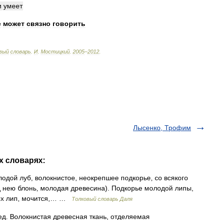
и
умеет
е
может
связно
говорить
вый
словарь
.
И
.
Мостицкий
.
2005
–
2012
.
Лысенко, Трофим
х словарях:
лодой луб, волокнистое, неокрепшее подкорье, со всякого
од нею блонь, молодая древесина). Подкорье молодой липы,
арых лип, мочится,… …
Толковый словарь Даля
 ед. Волокнистая древесная ткань, отделяемая