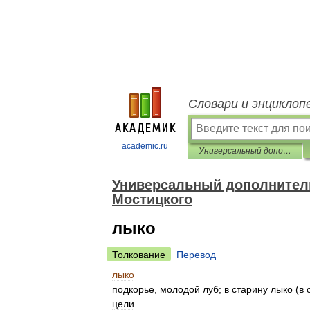
Словари и энциклоп
academic.ru
Универсальный дополнительный практический толковый словарь И. Мостицкого
Универсальный дополнитель
Мостицкого
лыко
Толкование
Перевод
лыко
подкорье
,
молодой
луб
;
в
старину
лыко
(
в
цели