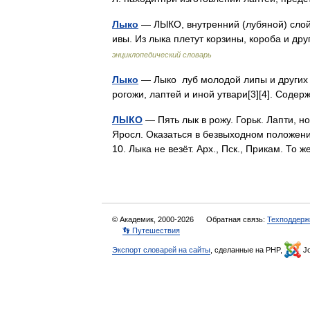
Лыко
— ЛЫКО, внутренний (лубяной) слой
ивы. Из лыка плетут корзины, короба и д
энциклопедический словарь
Лыко
— Лыко луб молодой липы и других л
рогожи, лаптей и иной утвари[3][4]. Сод
ЛЫКО
— Пять лык в рожу. Горьк. Лапти, но
Яросл. Оказаться в безвыходном положении
10. Лыка не везёт. Арх., Пск., Прикам. То
© Академик, 2000-2026
Обратная связь:
Техподдерж
👣 Путешествия
Экспорт словарей на сайты
, сделанные на PHP,
Jo