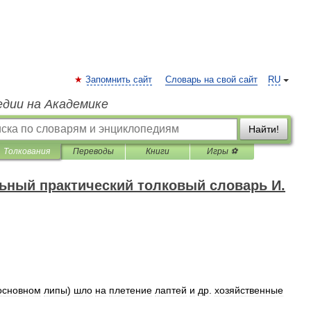
Запомнить сайт
Словарь на свой сайт
RU
едии на Академике
Найти!
Толкования
Переводы
Книги
Игры ⚽
ный практический толковый словарь И.
основном
липы
)
шло
на
плетение
лаптей
и
др
.
хозяйственные