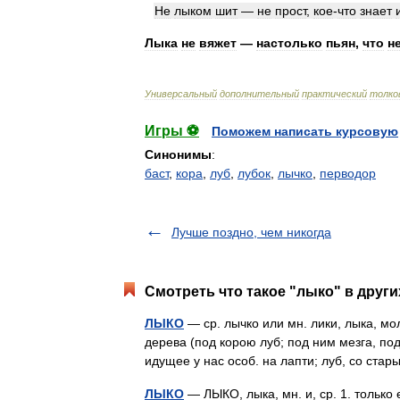
Не
лыком
шит
—
не
прост
,
кое
-
что
знает
Лыка
не
вяжет
—
настолько
пьян
,
что
н
Универсальный
дополнительный
практический
толко
Игры ⚽
Поможем написать курсовую
Синонимы
:
баст
,
кора
,
луб
,
лубок
,
лычко
,
перводор
Лучше поздно, чем никогда
Смотреть что такое "лыко" в други
ЛЫКО
— ср. лычко или мн. лики, лыка, мо
дерева (под корою луб; под ним мезга, п
идущее у нас особ. на лапти; луб, со ст
ЛЫКО
— ЛЫКО, лыка, мн. и, ср. 1. только