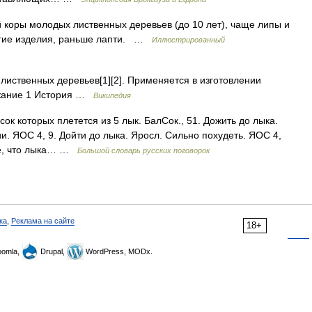
 коры молодых лиственных деревьев (до 10 лет), чаще липы и
ругие изделия, раньше лапти. …
Иллюстрированный
иственных деревьев[1][2]. Применяется в изготовлении
ержание 1 История …
Википедия
сок которых плетется из 5 лык. БалСок., 51. Дожить до лыка.
. ЯОС 4, 9. Дойти до лыка. Яросл. Сильно похудеть. ЯОС 4,
 же, что лыка… …
Большой словарь русских поговорок
ка
,
Реклама на сайте
18+
omla,
Drupal,
WordPress, MODx.