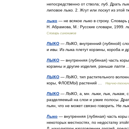
непосредственно от ствола; луб. Драть лы
липовое лыко. 2. Жгут или лоскут из это
лыко
— не всякое лыко в строку. Словарь
Н. Абрамова, М.: Русские словари, 1999. 
Словарь синонимов
ЛЫКО
— ЛЫКО, внутренний (лубяной) слой
и ивы. Из лыка плетут корзины, короба и
ЛЫКО
— внутренняя (лубяная) часть коры
корзины и другие изделия, раньше лапт
ЛЫКО
— ЛЫКО, тип растительного волокна
коры, ФЛОЕМЫ) растений …
Научно-техниче
ЛЫКО
— ЛЫКО, а, мн. лыки, лык, лыкам, с
разделяемый на слои и узкие полосы. Драть 
пьян, что не может связно говорить. Не л
Лыко
— внутренняя (лубяная) часть коры
некоторых местностях, по недостатку этой
Л. находитпри изготовлении лаптей, п