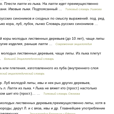
ко. Плести лапти из лыка. На лапти идет преимущественно
й ткани. Ивовые лыки. Подпоясанный …
Толковый словарь Ушакова
 русских синонимов и сходных по смыслу выражений. под. ред.
лыко кора, луб, лубок, лычко Словарь русских синонимов …
 коры молодых лиственных деревьев (до 10 лет), чаще липы
 другие изделия, раньше лапти …
Современная энциклопедия
 молодых лиственных деревьев, чаще липы. Из лыка плетут
и …
Большой Энциклопедический словарь
 или плетения, изготовленного из луба (внутреннего слоя
ский энциклопедический словарь
р. Луб молодой липы, ивы и нек рых других деревьев,
л. Лапти из лыка. • Лыка не вяжет кто (прост.) настолько
ыком шит кто (прост.)… …
Толковый словарь Ожегова
 молодых лиственных деревьев,преимущественно липы, хотя в
породы, дерут Л. и с вяза, ивы и др. Главнейшее употребление
редставляющих… …
Энциклопедия Брокгауза и Ефрона